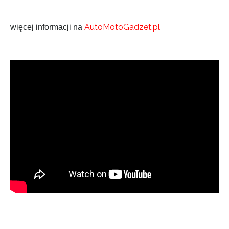
AutoMotoGadzet.pl
więcej informacji na