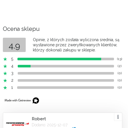
Ocena sklepu
Opinie, z których została wyliczona średnia, są
4.9
wystawione przez zweryfikowanych klientów,
którzy dokonali zakupu w sklepie.
5
(13)
4
(2)
3
(0)
2
(0)
1
(0)
Robert
Dodano: 2025-12-07