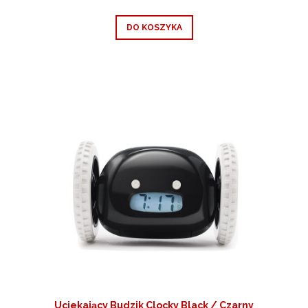
DO KOSZYKA
Uciekający Budzik Clocky Black / Czarny