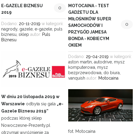
E-GAZELE BIZNESU
MOTOCAINA - TEST
0
2019
GADŻETU DLA
MIŁOŚNIKÓW SUPER
Dodano:
20-11-2019
w kategorii:
0
SAMOCHODÓW I
nagrody
,
gazele
,
e-gazele
,
puls
PRZYGÓD JAMESA
biznesu
,
sklep
autor:
Puls
BONDA - KOBIECYM
Biznesu
OKIEM
Dodano:
29-04-2019
w kategorii:
aston martin
,
autodrive
,
mysz
komputerowa
,
mysz
bezprzewodowa
,
do biura
,
vanquish
autor:
Motocaina
W dniu 20 listopada 2019 w
Warszawie
odbyła się gala
„e-
Gazele Biznesu 2019”
podczas której sklep
Nowoczesne-Prezenty.pl
fot.
Motocaina
otrzymał wyróżnienie za