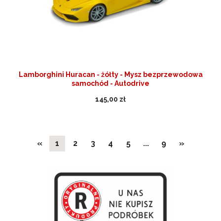
Lamborghini Huracan - żółty - Mysz bezprzewodowa
samochód - Autodrive
145,00 zł
«
1
2
3
4
5
...
9
»