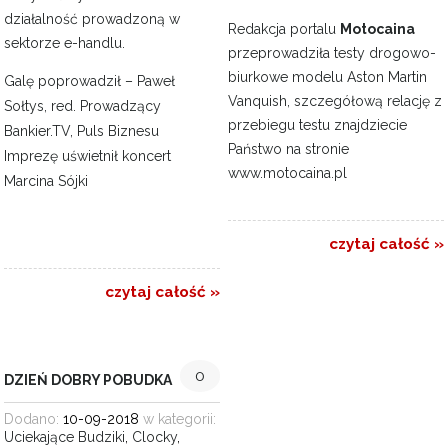
działalność prowadzoną w
Redakcja portalu
Motocaina
sektorze e-handlu.
przeprowadziła testy drogowo-
biurkowe modelu Aston Martin
Galę poprowadził – Paweł
Vanquish, szczegółową relację z
Sołtys, red. Prowadzący
przebiegu testu znajdziecie
Bankier.TV, Puls Biznesu
Państwo na stronie
Imprezę uświetnił koncert
www.motocaina.pl
Marcina Sójki
czytaj całość »
czytaj całość »
0
DZIEŃ DOBRY POBUDKA
Dodano:
10-09-2018
w kategorii:
Uciekające Budziki
,
Clocky
,