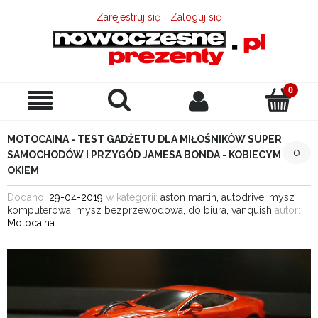
Zarejestruj się
Zaloguj się
MOTOCAINA - TEST GADŻETU DLA MIŁOŚNIKÓW SUPER
0
SAMOCHODÓW I PRZYGÓD JAMESA BONDA - KOBIECYM
OKIEM
Dodano:
29-04-2019
w kategorii:
aston martin
,
autodrive
,
mysz
komputerowa
,
mysz bezprzewodowa
,
do biura
,
vanquish
autor:
Motocaina