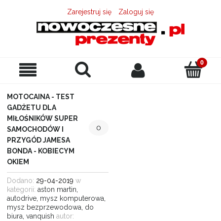
Zarejestruj się
Zaloguj się
MOTOCAINA - TEST
GADŻETU DLA
MIŁOŚNIKÓW SUPER
0
SAMOCHODÓW I
PRZYGÓD JAMESA
BONDA - KOBIECYM
OKIEM
Dodano:
29-04-2019
w
kategorii:
aston martin
,
autodrive
,
mysz komputerowa
,
mysz bezprzewodowa
,
do
biura
,
vanquish
autor: